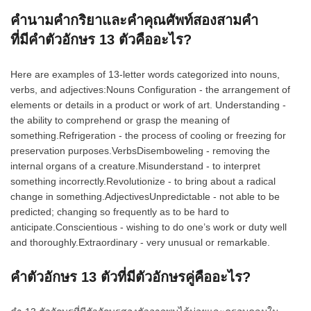
คำนามคำกริยาและคำคุณศัพท์สองสามคำ
ที่มีคำตัวอักษร 13 ตัวคืออะไร?
Here are examples of 13-letter words categorized into nouns,
verbs, and adjectives:Nouns Configuration - the arrangement of
elements or details in a product or work of art. Understanding -
the ability to comprehend or grasp the meaning of
something.Refrigeration - the process of cooling or freezing for
preservation purposes.VerbsDisemboweling - removing the
internal organs of a creature.Misunderstand - to interpret
something incorrectly.Revolutionize - to bring about a radical
change in something.AdjectivesUnpredictable - not able to be
predicted; changing so frequently as to be hard to
anticipate.Conscientious - wishing to do one’s work or duty well
and thoroughly.Extraordinary - very unusual or remarkable.
คำตัวอักษร 13 ตัวที่มีตัวอักษรคู่คืออะไร?