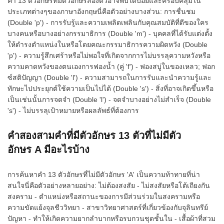
คำ 13 ตัวอักษรที่มีตัวอักษรสองตัวอาจพบได้บ่อยและครอบคลุมใน
ประเภทต่างๆของภาษาอังกฤษนี่คือตัวอย่างบางส่วน: การชื่นชม
(Double 'p') - การรับรู้และความเพลิดเพลินกับคุณสมบัติที่ดีของใคร
บางคนหรือบางอย่างกรรมาธิการ (Double 'm') - บุคคลที่ได้รับแต่งตั้ง
ให้ดำรงตำแหน่งในหรือโดยคณะกรรมาธิการความผิดหวัง (Double
'p') - ความรู้สึกเศร้าหรือไม่พอใจที่เกิดจากการไม่บรรลุความหวังหรือ
ความคาดหวังของตนเองการฟองน้ำ (คู่ 'f') - ฟองสบู่ในของเหลว; ฟอก
ซ์สติปัญญา (Double 'l') - ความสามารถในการรับและนำความรู้และ
ทักษะไปประยุกต์ใช้ความเป็นไปได้ (Double 's') - สิ่งที่อาจเกิดขึ้นหรือ
เป็นเช่นนั้นการจดจำ (Double 'l') - จดจำบางอย่างไม่สำเร็จ (Double
's') - ไม่บรรลุเป้าหมายหรือผลลัพธ์ที่ต้องการ
คำสองสามคำที่มีตัวอักษร 13 ตัวที่ไม่มีตัว
อักษร A มีอะไรบ้าง
การค้นหาคำ 13 ตัวอักษรที่ไม่มีตัวอักษร 'A' เป็นความท้าทายที่น่า
สนใจนี่คือตัวอย่างหลายอย่าง: ไม่ต้องสงสัย - ไม่สงสัยหรือโต้เถียงกัน
สงคราม - ตำแหน่งหรือสถานะของการมีส่วนร่วมในสงครามหรือ
ความขัดแย้งจุลชีววิทยา - สาขาวิทยาศาสตร์ที่เกี่ยวข้องกับจุลินทรีย์
ปัญหา - ทำให้เกิดความยากลำบากหรือรบกวนชุดชั้นใน - เสื้อผ้าที่สวม