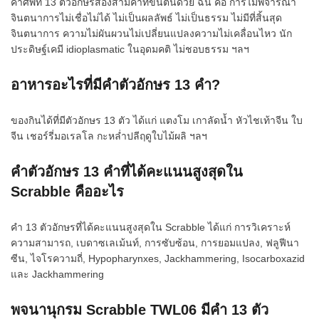
คำศัพท์ 13 ตัวอักษรสองสามคำที่ขึ้นต้นด้วย ฉัน คือ การไม่พิจารณา
จินตนาการไม่เชื่อไม่ได้ ไม่เป็นผลลัพธ์ ไม่เป็นธรรม ไม่มีที่สิ้นสุด
จินตนาการ ความไม่ผันผวนไม่เปลี่ยนแปลงความไม่เคลื่อนไหว นัก
ประดิษฐ์เคมี idioplasmatic ในอุดมคติ ไม่ชอบธรรม ฯลฯ
อาหารอะไรที่มีคำตัวอักษร 13 คำ?
ของกินได้ที่มีตัวอักษร 13 ตัว ได้แก่ แตงโม เกาลัดน้ำ หัวไชเท้าจีน ใบ
จีน เชอร์รี่มอเรลโล กะหล่ำปลีฤดูใบไม้ผลิ ฯลฯ
คำตัวอักษร 13 คำที่ได้คะแนนสูงสุดใน
Scrabble คืออะไร
คำ 13 ตัวอักษรที่ได้คะแนนสูงสุดใน Scrabble ได้แก่ การวิเคราะห์
ความสามารถ, เบดาซเลเม้นท์, การซับซ้อน, การยอมแปลง, ฟลูฟีนา
ซีน, ไจโรความถี่, Hypopharynxes, Jackhammering, Isocarboxazid
และ Jackhammering
พจนานุกรม Scrabble TWL06 มีคำ 13 ตัว