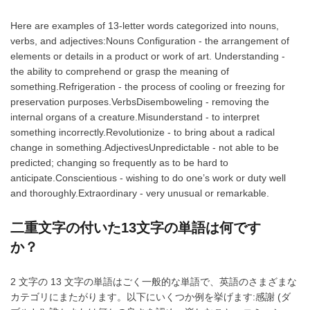
Here are examples of 13-letter words categorized into nouns,
verbs, and adjectives:Nouns Configuration - the arrangement of
elements or details in a product or work of art. Understanding -
the ability to comprehend or grasp the meaning of
something.Refrigeration - the process of cooling or freezing for
preservation purposes.VerbsDisemboweling - removing the
internal organs of a creature.Misunderstand - to interpret
something incorrectly.Revolutionize - to bring about a radical
change in something.AdjectivesUnpredictable - not able to be
predicted; changing so frequently as to be hard to
anticipate.Conscientious - wishing to do one’s work or duty well
and thoroughly.Extraordinary - very unusual or remarkable.
二重文字の付いた13文字の単語は何です
か？
2 文字の 13 文字の単語はごく一般的な単語で、英語のさまざまな
カテゴリにまたがります。以下にいくつか例を挙げます:感謝 (ダ