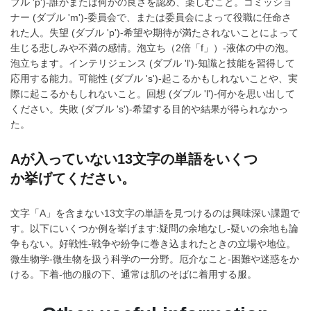
ブル 'p')-誰かまたは何かの良さを認め、楽しむこと。コミッショ
ナー (ダブル 'm')-委員会で、または委員会によって役職に任命さ
れた人。失望 (ダブル 'p')-希望や期待が満たされないことによって
生じる悲しみや不満の感情。泡立ち（2倍「f」）-液体の中の泡。
泡立ちます。インテリジェンス (ダブル 'l')-知識と技能を習得して
応用する能力。可能性 (ダブル 's')-起こるかもしれないことや、実
際に起こるかもしれないこと。回想 (ダブル 'l')-何かを思い出して
ください。失敗 (ダブル 's')-希望する目的や結果が得られなかっ
た。
Aが入っていない13文字の単語をいくつ
か挙げてください。
文字「A」を含まない13文字の単語を見つけるのは興味深い課題で
す。以下にいくつか例を挙げます:疑問の余地なし-疑いの余地も論
争もない。好戦性-戦争や紛争に巻き込まれたときの立場や地位。
微生物学-微生物を扱う科学の一分野。厄介なこと-困難や迷惑をか
ける。下着-他の服の下、通常は肌のそばに着用する服。