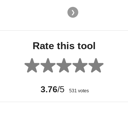
Rate this tool
3.76
/5
531
votes