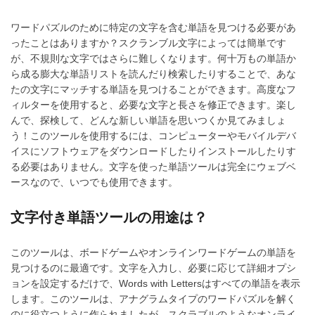
ワードパズルのために特定の文字を含む単語を見つける必要があ
ったことはありますか？スクランブル文字によっては簡単です
が、不規則な文字ではさらに難しくなります。何十万もの単語か
ら成る膨大な単語リストを読んだり検索したりすることで、あな
たの文字にマッチする単語を見つけることができます。高度なフ
ィルターを使用すると、必要な文字と長さを修正できます。楽し
んで、探検して、どんな新しい単語を思いつくか見てみましょ
う！このツールを使用するには、コンピューターやモバイルデバ
イスにソフトウェアをダウンロードしたりインストールしたりす
る必要はありません。文字を使った単語ツールは完全にウェブベ
ースなので、いつでも使用できます。
文字付き単語ツールの用途は？
このツールは、ボードゲームやオンラインワードゲームの単語を
見つけるのに最適です。文字を入力し、必要に応じて詳細オプシ
ョンを設定するだけで、Words with Lettersはすべての単語を表示
します。このツールは、アナグラムタイプのワードパズルを解く
のに役立つように作られましたが、スクラブルのようなオンライ