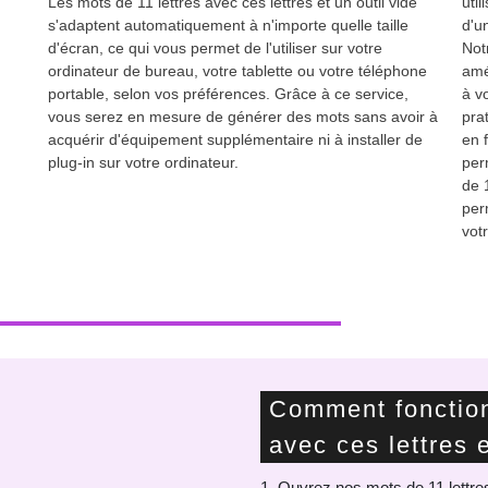
Les mots de 11 lettres avec ces lettres et un outil vide
util
s'adaptent automatiquement à n'importe quelle taille
d'u
d'écran, ce qui vous permet de l'utiliser sur votre
Not
ordinateur de bureau, votre tablette ou votre téléphone
amé
portable, selon vos préférences. Grâce à ce service,
à v
vous serez en mesure de générer des mots sans avoir à
pra
acquérir d'équipement supplémentaire ni à installer de
en 
plug-in sur votre ordinateur.
per
de 1
per
vot
Comment fonction
avec ces lettres e
1. Ouvrez nos mots de 11 lettres 