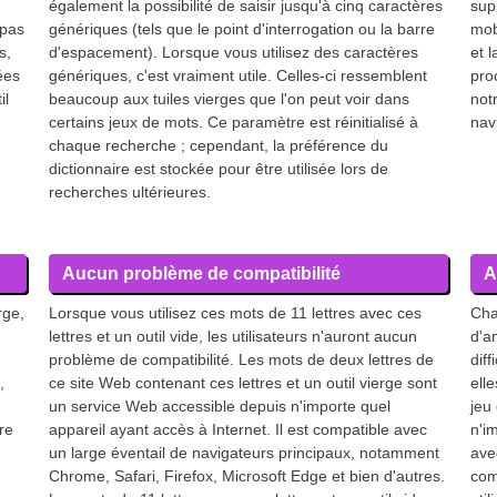
également la possibilité de saisir jusqu'à cinq caractères
sup
 pas
génériques (tels que le point d'interrogation ou la barre
mob
s,
d'espacement). Lorsque vous utilisez des caractères
et l
ées
génériques, c'est vraiment utile. Celles-ci ressemblent
proc
il
beaucoup aux tuiles vierges que l'on peut voir dans
not
certains jeux de mots. Ce paramètre est réinitialisé à
nav
chaque recherche ; cependant, la préférence du
dictionnaire est stockée pour être utilisée lors de
recherches ultérieures.
Aucun problème de compatibilité
A
rge,
Lorsque vous utilisez ces mots de 11 lettres avec ces
Cha
lettres et un outil vide, les utilisateurs n'auront aucun
d'a
problème de compatibilité. Les mots de deux lettres de
dif
,
ce site Web contenant ces lettres et un outil vierge sont
ell
un service Web accessible depuis n'importe quel
jeu
re
appareil ayant accès à Internet. Il est compatible avec
n'i
un large éventail de navigateurs principaux, notamment
ave
Chrome, Safari, Firefox, Microsoft Edge et bien d'autres.
com