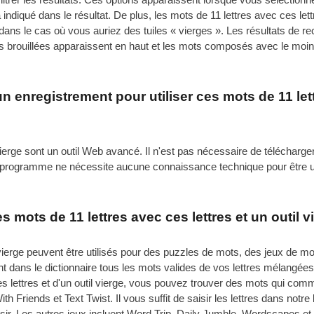
indiqué dans le résultat. De plus, les mots de 11 lettres avec ces lettr
ns le cas où vous auriez des tuiles « vierges ». Les résultats de reche
ouillées apparaissent en haut et les mots composés avec le moins d
un enregistrement pour utiliser ces mots de 11 lett
vierge sont un outil Web avancé. Il n'est pas nécessaire de télécharger
. Ce programme ne nécessite aucune connaissance technique pour être ut
mots de 11 lettres avec ces lettres et un outil vi
 vierge peuvent être utilisés pour des puzzles de mots, des jeux de m
hent dans le dictionnaire tous les mots valides de vos lettres mélangée
 lettres et d'un outil vierge, vous pouvez trouver des mots qui com
th Friends et Text Twist. Il vous suffit de saisir les lettres dans no
ir. Les autres jeux incluent Word Trip, Daily Jumble, Wordscapes et bi