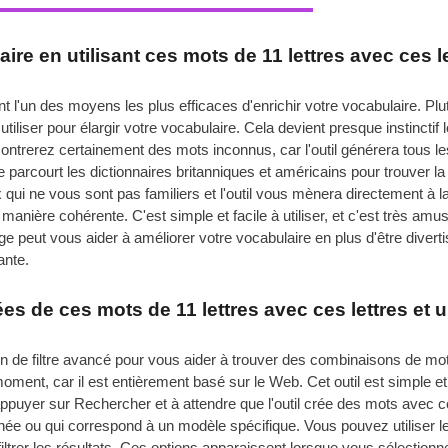
e en utilisant ces mots de 11 lettres avec ces let
 l'un des moyens les plus efficaces d'enrichir votre vocabulaire. 
tiliser pour élargir votre vocabulaire. Cela devient presque instinct
ncontrerez certainement des mots inconnus, car l'outil générera tous l
parcourt les dictionnaires britanniques et américains pour trouver la
qui ne vous sont pas familiers et l'outil vous mènera directement à l
nière cohérente. C'est simple et facile à utiliser, et c'est très amusan
rge peut vous aider à améliorer votre vocabulaire en plus d'être diverti
ante.
s de ces mots de 11 lettres avec ces lettres et un
ion de filtre avancé pour vous aider à trouver des combinaisons de mo
moment, car il est entièrement basé sur le Web. Cet outil est simple et 
 appuyer sur Rechercher et à attendre que l'outil crée des mots avec 
ée ou qui correspond à un modèle spécifique. Vous pouvez utiliser 
iltrer les résultats. Ces options apparaissent lorsque vous sélectionnez