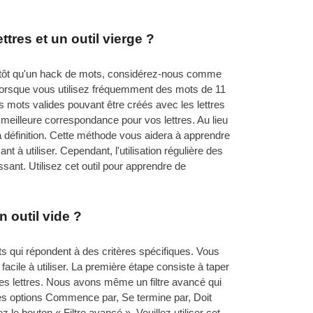
tres et un outil vierge ?
Plutôt qu'un hack de mots, considérez-nous comme
if lorsque vous utilisez fréquemment des mots de 11
es mots valides pouvant être créés avec les lettres
 meilleure correspondance pour vos lettres. Au lieu
a définition. Cette méthode vous aidera à apprendre
t à utiliser. Cependant, l'utilisation régulière des
ssant. Utilisez cet outil pour apprendre de
 outil vide ?
ts qui répondent à des critères spécifiques. Vous
facile à utiliser. La première étape consiste à taper
ces lettres. Nous avons même un filtre avancé qui
les options Commence par, Se termine par, Doit
 le bouton « Filtre avancé ». Veuillez utiliser cet