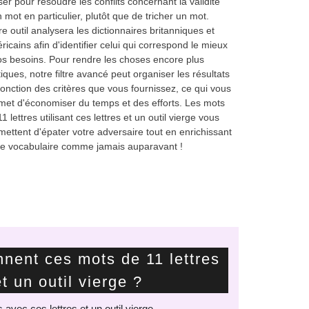
iser pour résoudre les conflits concernant la validité
n mot en particulier, plutôt que de tricher un mot.
re outil analysera les dictionnaires britanniques et
ricains afin d'identifier celui qui correspond le mieux
os besoins. Pour rendre les choses encore plus
tiques, notre filtre avancé peut organiser les résultats
fonction des critères que vous fournissez, ce qui vous
met d'économiser du temps et des efforts. Les mots
1 lettres utilisant ces lettres et un outil vierge vous
mettent d'épater votre adversaire tout en enrichissant
re vocabulaire comme jamais auparavant !
nent ces mots de 11 lettres
t un outil vierge ?
avec ces lettres et un outil vierge.