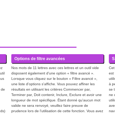
Options de filtre avancées
S
ez
Nos mots de 11 lettres avec ces lettres et un outil vide
Cet 
util
disposent également d'une option « filtre avancé ».
est 
ous
Lorsque vous cliquez sur le bouton « Filtre avancé »,
util
une liste d'options s'affiche. Vous pouvez affiner les
à p
 de
résultats en utilisant les critères Commencer par,
se 
Terminer par, Doit contenir, Inclure, Exclure et avoir une
ne 
longueur de mot spécifique. Étant donné qu'aucun mot
uti
valide ne sera renvoyé, veuillez faire preuve de
ave
nds)
prudence lors de l'utilisation de cette fonction. Vous avez
nav