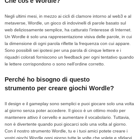
Che cos'è Wordle?
Negli ultimi mesi, in mezzo ai cicli di clamore intorno al web3 e al
metaverse, Wordle, un gioco di indovinelli di parole basato sul
web deliziosamente semplice, ha catturato l'interesse di Internet.
Un Wordle è solo una rappresentazione visiva delle parole, in cui
la dimensione di ogni parola riflette la frequenza con cui appare.
Sono possibili sei ipotesi per una parola di cinque lettere e i
riquadri colorati forniscono un feedback per ogni tentativo quando
le lettere corrispondono o sono nell'ordine corretto.
Perché ho bisogno di questo
strumento per creare giochi Wordle?
Il design e il gameplay sono semplici e puoi giocare solo una volta
al giorno senza poter accedere. Il gioco è un ottimo modo per
mantenere attivo il cervello e aumentare il vocabolario. Tuttavia,
non è divertente quando puoi giocarci solo una volta al giorno.
Con il nostro strumento Wordle, tu e i tuoi amici potete creare i
vostri giochi Wordle ogni giorno tutte le volte che volete e sfidarvi.