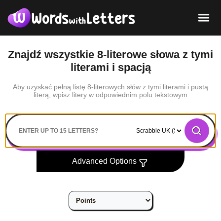
Znajdź wszystkie 8-literowe słowa z tymi
literami i spacją
Aby uzyskać pełną listę 8-literowych słów z tymi literami i pustą
literą, wpisz litery w odpowiednim polu tekstowym
Search
Advanced Options