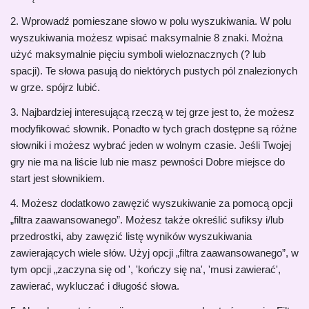
2. Wprowadź pomieszane słowo w polu wyszukiwania. W polu
wyszukiwania możesz wpisać maksymalnie 8 znaki. Można
użyć maksymalnie pięciu symboli wieloznacznych (? lub
spacji). Te słowa pasują do niektórych pustych pól znalezionych
w grze. spójrz lubić.
3. Najbardziej interesującą rzeczą w tej grze jest to, że możesz
modyfikować słownik. Ponadto w tych grach dostępne są różne
słowniki i możesz wybrać jeden w wolnym czasie. Jeśli Twojej
gry nie ma na liście lub nie masz pewności Dobre miejsce do
start jest słownikiem.
4. Możesz dodatkowo zawęzić wyszukiwanie za pomocą opcji
„filtra zaawansowanego”. Możesz także określić sufiksy i/lub
przedrostki, aby zawęzić listę wyników wyszukiwania
zawierających wiele słów. Użyj opcji „filtra zaawansowanego”, w
tym opcji „zaczyna się od ', 'kończy się na', 'musi zawierać',
zawierać, wykluczać i długość słowa.