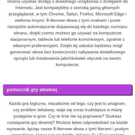
można uzyskać dostęp z dowolnego urządzenia z dostępem do
Internetu. Jest kompatybilny z szeroką gamą głównych
przeglądarek, w tym Chrome, Safari, Firefox, Microsoft Edge i
wieloma innymi. 8-literowe słowa z tymi znakami i puste
narzędzie automatycznie dopasowują się do każdego rozmiaru
ekranu, dzięki czemu możesz go używać na komputerze
stacjonarnym, tablecie lub telefonie komórkowym, zgodnie z
własnymi preferencjami. Dzięki tej usłudze będziesz mógł
generować słowa bez konieczności nabywania dodatkowego
sprzętu lub instalowania jakichkolwiek wtyczek na swoim
komputerze.
pomocnik gry słownej
Każda gra logiczna, niezależnie od tego, czy jest to anagram,
czy problem tekstowy, staje się coraz trudniejsza w miarę
postępów w grze. Czy te linie nie są poprawne? Szukasz
rozwiązania gry słownej? Możesz łatwo odpowiedzieć na każde
wyzwanie, łącząc nasze 8-literowe słowa z tymi literami i pustym
narzędziem. Uznaj nas za źródło, którego Ty i Twoi znajomi