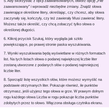
5. Aby skorzystać z opcji zaawansowanych, otwórz opcję „Filtr
zaawansowany” i wprowadź niezbędne zmiany. Znajdź słowa
zawierające określone litery, określając, czy chcesz, aby słowa
zaczynały się, kończyły, czy też zawierały Musi zawierać litery.
Możesz także określić, czy chcą zobaczyć tylko słowa o
określonej długości.
6. Kliknij przycisk Szukaj, który wygląda jak szkło
powiększające, po prawej stronie paska wyszukiwania.
7. Wyniki wyszukiwania będą wyświetlane w różnych formatach
list. Na tych listach słowa o podanej największej liczbie liter
zostaną utworzone z podanych słów o podanej najmniejszej
liczbie liter.
8. Sporządź listę wszystkich słów, które możesz wymyślić na
podstawie otrzymanych liter. Pokazuje również, ile punktów
otrzymasz, jeśli użyjesz tego słowa w grze. W prawym dolnym
rogu każdego słowa Liczba w rogu pokazuje liczba punktów
zdobytych przez to słowo. Włączona obsługa czytnika ekranu.