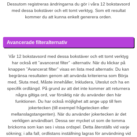
Dessutom registreras ändringarna du gör i våra 12 bokstavsord
med dessa bokstäver och ett tomt verktyg. Som ett resultat
kommer du att kunna enkelt generera orden.
Avancerade filteralternativ
Vår 12 bokstavsord med dessa bokstäver och ett tomt verktyg
har också ett ”avancerat filter” -alternativ. När du klickar på
knappen ”Avancerat filter” visas en lista med alternativ. Du kan
begränsa resultaten genom att använda kriterierna som Börja
med, Sluta med, Måste innehåller, Inkludera, Uteslut och ha en
specifik ordlängd. På grund av att det inte kommer att returnera
några giltiga ord, var försiktig när du använder den här
funktionen. Du har också möjlighet att ange upp till fem
jokertecken (till exempel frågetecken eller
mellanslagstangenten). När du använder jokertecken är det
verkligen användbart. Dessa ser mycket ut som de tomma
brickorna som kan ses i vissa ordspel. Detta återställs vid varje
sökning; i alla fall, ordlistans inställning lagras för användning vid