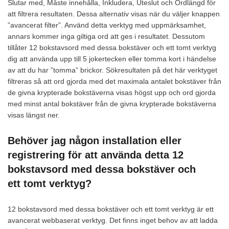
Slutar med, Måste innehålla, Inkludera, Uteslut och Ordlängd för
att filtrera resultaten. Dessa alternativ visas när du väljer knappen
”avancerat filter”. Använd detta verktyg med uppmärksamhet,
annars kommer inga giltiga ord att ges i resultatet. Dessutom
tillåter 12 bokstavsord med dessa bokstäver och ett tomt verktyg
dig att använda upp till 5 jokertecken eller tomma kort i händelse
av att du har ”tomma” brickor. Sökresultaten på det här verktyget
filtreras så att ord gjorda med det maximala antalet bokstäver från
de givna krypterade bokstäverna visas högst upp och ord gjorda
med minst antal bokstäver från de givna krypterade bokstäverna
visas längst ner.
Behöver jag någon installation eller
registrering för att använda detta 12
bokstavsord med dessa bokstäver och
ett tomt verktyg?
12 bokstavsord med dessa bokstäver och ett tomt verktyg är ett
avancerat webbaserat verktyg. Det finns inget behov av att ladda