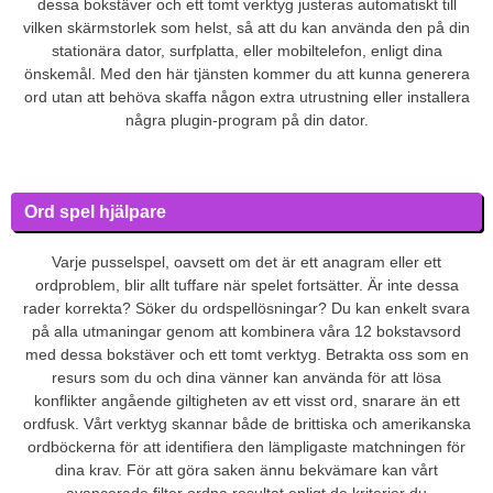
dessa bokstäver och ett tomt verktyg justeras automatiskt till
vilken skärmstorlek som helst, så att du kan använda den på din
stationära dator, surfplatta, eller mobiltelefon, enligt dina
önskemål. Med den här tjänsten kommer du att kunna generera
ord utan att behöva skaffa någon extra utrustning eller installera
några plugin-program på din dator.
Ord spel hjälpare
Varje pusselspel, oavsett om det är ett anagram eller ett
ordproblem, blir allt tuffare när spelet fortsätter. Är inte dessa
rader korrekta? Söker du ordspellösningar? Du kan enkelt svara
på alla utmaningar genom att kombinera våra 12 bokstavsord
med dessa bokstäver och ett tomt verktyg. Betrakta oss som en
resurs som du och dina vänner kan använda för att lösa
konflikter angående giltigheten av ett visst ord, snarare än ett
ordfusk. Vårt verktyg skannar både de brittiska och amerikanska
ordböckerna för att identifiera den lämpligaste matchningen för
dina krav. För att göra saken ännu bekvämare kan vårt
avancerade filter ordna resultat enligt de kriterier du