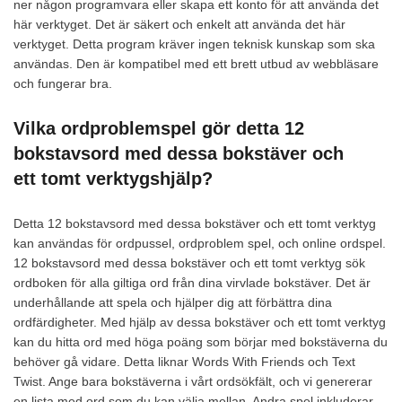
ner någon programvara eller skapa ett konto för att använda det
här verktyget. Det är säkert och enkelt att använda det här
verktyget. Detta program kräver ingen teknisk kunskap som ska
användas. Den är kompatibel med ett brett utbud av webbläsare
och fungerar bra.
Vilka ordproblemspel gör detta 12
bokstavsord med dessa bokstäver och
ett tomt verktygshjälp?
Detta 12 bokstavsord med dessa bokstäver och ett tomt verktyg
kan användas för ordpussel, ordproblem spel, och online ordspel.
12 bokstavsord med dessa bokstäver och ett tomt verktyg sök
ordboken för alla giltiga ord från dina virvlade bokstäver. Det är
underhållande att spela och hjälper dig att förbättra dina
ordfärdigheter. Med hjälp av dessa bokstäver och ett tomt verktyg
kan du hitta ord med höga poäng som börjar med bokstäverna du
behöver gå vidare. Detta liknar Words With Friends och Text
Twist. Ange bara bokstäverna i vårt ordsökfält, och vi genererar
en lista med ord som du kan välja mellan. Andra spel inkluderar