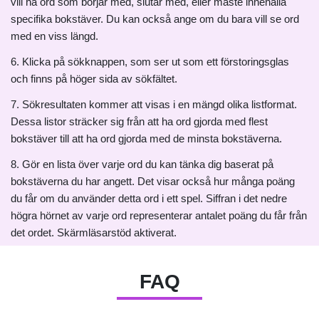
vill ha ord som börjar med, slutar med, eller måste innehålla
specifika bokstäver. Du kan också ange om du bara vill se ord
med en viss längd.
6. Klicka på sökknappen, som ser ut som ett förstoringsglas
och finns på höger sida av sökfältet.
7. Sökresultaten kommer att visas i en mängd olika listformat.
Dessa listor sträcker sig från att ha ord gjorda med flest
bokstäver till att ha ord gjorda med de minsta bokstäverna.
8. Gör en lista över varje ord du kan tänka dig baserat på
bokstäverna du har angett. Det visar också hur många poäng
du får om du använder detta ord i ett spel. Siffran i det nedre
högra hörnet av varje ord representerar antalet poäng du får från
det ordet. Skärmläsarstöd aktiverat.
FAQ