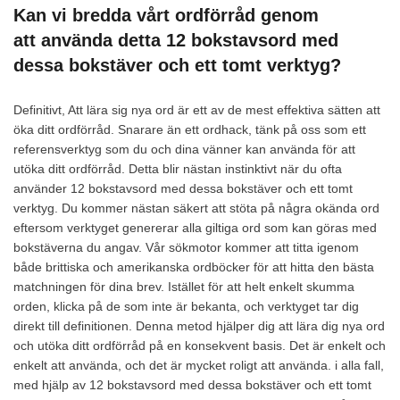
Kan vi bredda vårt ordförråd genom
att använda detta 12 bokstavsord med
dessa bokstäver och ett tomt verktyg?
Definitivt, Att lära sig nya ord är ett av de mest effektiva sätten att
öka ditt ordförråd. Snarare än ett ordhack, tänk på oss som ett
referensverktyg som du och dina vänner kan använda för att
utöka ditt ordförråd. Detta blir nästan instinktivt när du ofta
använder 12 bokstavsord med dessa bokstäver och ett tomt
verktyg. Du kommer nästan säkert att stöta på några okända ord
eftersom verktyget genererar alla giltiga ord som kan göras med
bokstäverna du angav. Vår sökmotor kommer att titta igenom
både brittiska och amerikanska ordböcker för att hitta den bästa
matchningen för dina brev. Istället för att helt enkelt skumma
orden, klicka på de som inte är bekanta, och verktyget tar dig
direkt till definitionen. Denna metod hjälper dig att lära dig nya ord
och utöka ditt ordförråd på en konsekvent basis. Det är enkelt och
enkelt att använda, och det är mycket roligt att använda. i alla fall,
med hjälp av 12 bokstavsord med dessa bokstäver och ett tomt