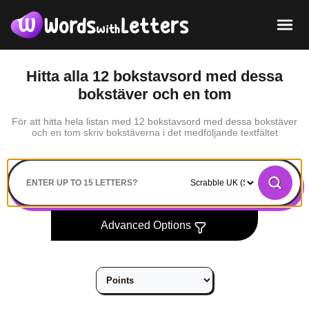
Hitta alla 12 bokstavsord med dessa
bokstäver och en tom
För att hitta hela listan med 12 bokstavsord med dessa bokstäver
och en tom skriv bokstäverna i det medföljande textfältet
Search
Advanced Options