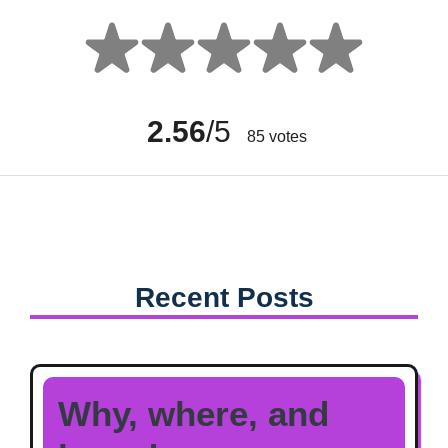
2.56
/5
85
votes
Recent Posts
Why, where, and