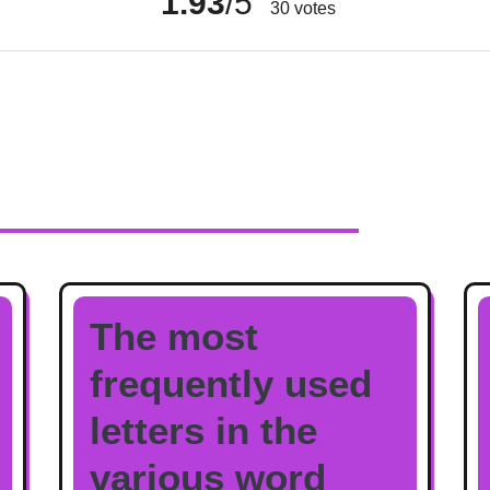
1.93
/5
30
votes
The most
frequently used
letters in the
various word