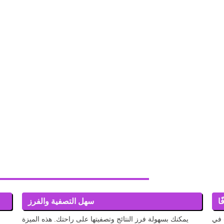
سهل التصفية والفرز
راغ) في
يمكنك بسهولة فرز النتائج وتصفيتها على راحتك. هذه الميزة