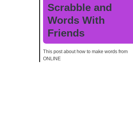
Scrabble and
Words With
Friends
This post about how to make words from
ONLINE
Pallavi Thakur
15 Jan 2023