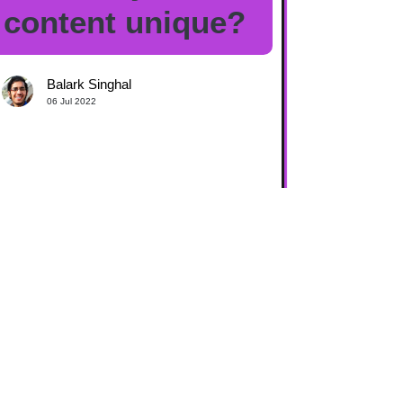
content unique?
Balark Singhal
06 Jul 2022