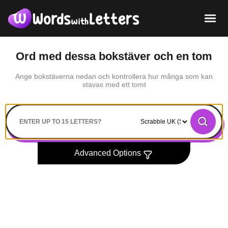
Ord med dessa bokstäver och en tom
Ange bokstäverna nedan och kontrollera hur många som kan
stavas med ett tomt
Search
Advanced Options