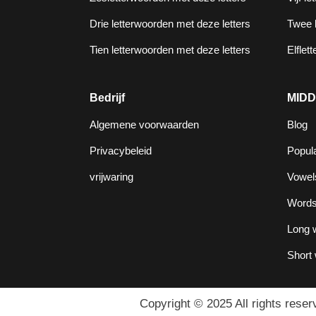
Drie letterwoorden met deze letters
Twee l
Tien letterwoorden met deze letters
Elflet
Bedrijf
MID
Algemene voorwaarden
Blog
Privacybeleid
Popul
vrijwaring
Vowel
Words 
Long w
Short 
Copyright © 2025 All rights reser