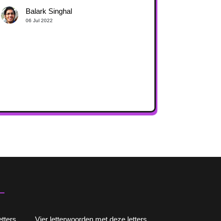
Balark Singhal
06 Jul 2022
tters
Vier letterwoorden met deze letters