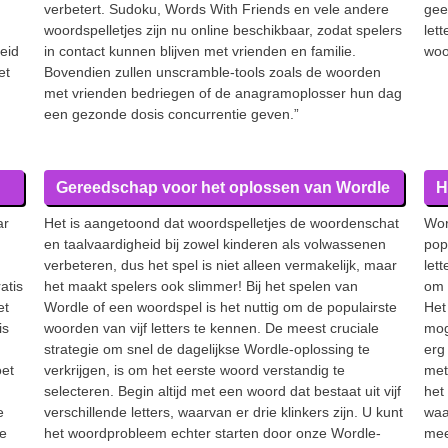
verbetert. Sudoku, Words With Friends en vele andere
gee
woordspelletjes zijn nu online beschikbaar, zodat spelers
let
eid
in contact kunnen blijven met vrienden en familie.
woo
et
Bovendien zullen unscramble-tools zoals de woorden
met vrienden bedriegen of de anagramoplosser hun dag
een gezonde dosis concurrentie geven.”
Gereedschap voor het oplossen van Wordle
H
ar
Het is aangetoond dat woordspelletjes de woordenschat
Wor
en taalvaardigheid bij zowel kinderen als volwassenen
pop
verbeteren, dus het spel is niet alleen vermakelijk, maar
let
atis
het maakt spelers ook slimmer! Bij het spelen van
om 
et
Wordle of een woordspel is het nuttig om de populairste
Het
is
woorden van vijf letters te kennen. De meest cruciale
mog
strategie om snel de dagelijkse Wordle-oplossing te
erg
oet
verkrijgen, is om het eerste woord verstandig te
met 
selecteren. Begin altijd met een woord dat bestaat uit vijf
het
e
verschillende letters, waarvan er drie klinkers zijn. U kunt
waa
ze
het woordprobleem echter starten door onze Wordle-
mee