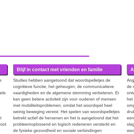
Blijf in contact met vrienden en familie
A
e
Studies hebben aangetoond dat woordspelletjes de
Ang
cognitieve functie, het geheugen, de communicatieve
de 
ele
vaardigheden en de algemene stemming verbeteren. Er
ont
kan geen betere activiteit zijn voor ouderen of mensen
het
met mobiliteitsproblemen, omdat het woordspel heel
omg
weinig beweging vereist. Het spelen van woordspelletjes
dru
t
betrekt actief de hersenen en het is aangetoond dat het
een
root
probleemoplossend en logisch redeneren versterkt en
sla
de fysieke gezondheid en sociale verbindingen
woo