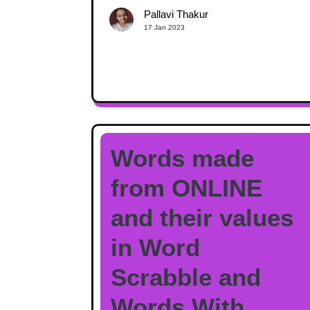
Pallavi Thakur
17 Jan 2023
Words made
from ONLINE
and their values
in Word
Scrabble and
Words With