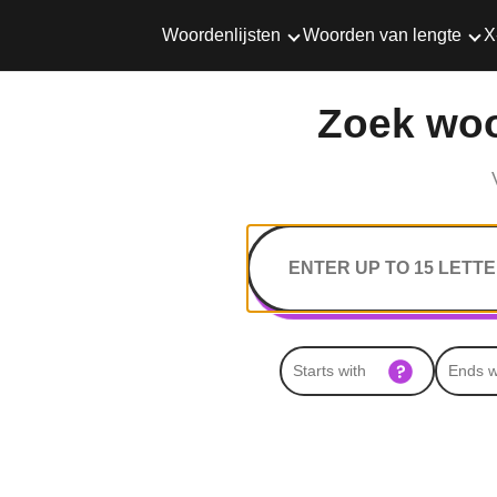
Woordenlijsten
Woorden van lengte
X
Zoek woor