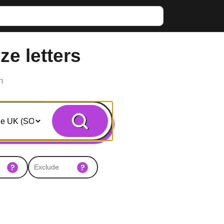
ze letters
n
Search