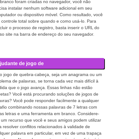
branco foram criadas no navegador, você não
cisa instalar nenhum software adicional em seu
putador ou dispositivo móvel. Como resultado, você
 controle total sobre quando e como usá-lo. Para
cluir o processo de registro, basta inserir o URL do
so site na barra de endereço do seu navegador.
judante de jogo de
o jogo de quebra-cabeça, seja um anagrama ou um
blema de palavras, se torna cada vez mais difícil à
ida que o jogo avança. Essas linhas não estão
retas? Você está procurando soluções de jogos de
avras? Você pode responder facilmente a qualquer
afio combinando nossas palavras de 7 letras com
as letras e uma ferramenta em branco. Considere-
 um recurso que você e seus amigos podem utilizar
a resolver conflitos relacionados à validade de
lquer palavra em particular, em vez de uma trapaça