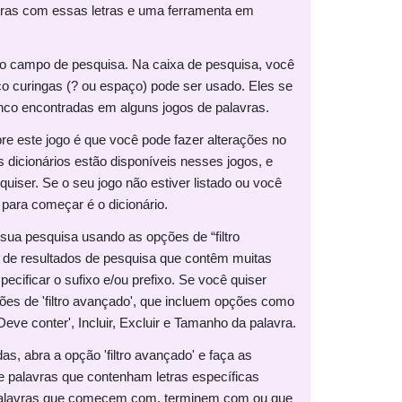
etras com essas letras e uma ferramenta em
 no campo de pesquisa. Na caixa de pesquisa, você
inco curingas (? ou espaço) pode ser usado. Eles se
o encontradas em alguns jogos de palavras.
bre este jogo é que você pode fazer alterações no
es dicionários estão disponíveis nesses jogos, e
iser. Se o seu jogo não estiver listado ou você
 para começar é o dicionário.
 sua pesquisa usando as opções de “filtro
a de resultados de pesquisa que contêm muitas
cificar o sufixo e/ou prefixo. Se você quiser
pções de 'filtro avançado', que incluem opções como
eve conter', Incluir, Excluir e Tamanho da palavra.
s, abra a opção 'filtro avançado' e faça as
e palavras que contenham letras específicas
 palavras que comecem com, terminem com ou que