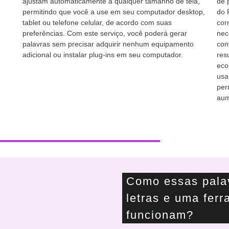
ajustam automaticamente a qualquer tamanho de tela,
de 
permitindo que você a use em seu computador desktop,
do 
tablet ou telefone celular, de acordo com suas
cor
preferências. Com este serviço, você poderá gerar
nec
palavras sem precisar adquirir nenhum equipamento
con
adicional ou instalar plug-ins em seu computador.
res
eco
usa
per
aum
Como essas palav
letras e uma fer
funcionam?