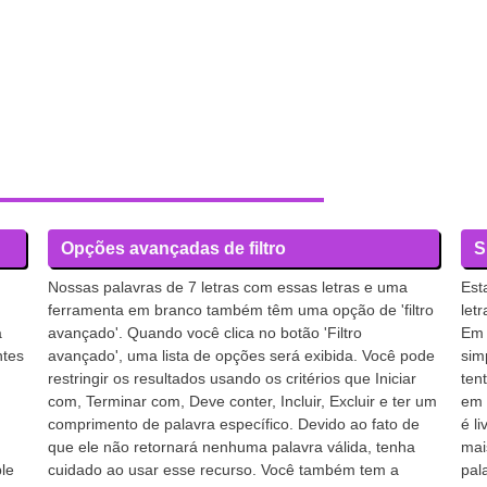
Opções avançadas de filtro
S
Nossas palavras de 7 letras com essas letras e uma
Est
ferramenta em branco também têm uma opção de 'filtro
let
a
avançado'. Quando você clica no botão 'Filtro
Em 
ntes
avançado', uma lista de opções será exibida. Você pode
sim
restringir os resultados usando os critérios que Iniciar
ten
com, Terminar com, Deve conter, Incluir, Excluir e ter um
em 
comprimento de palavra específico. Devido ao fato de
é l
que ele não retornará nenhuma palavra válida, tenha
mai
le
cuidado ao usar esse recurso. Você também tem a
pal