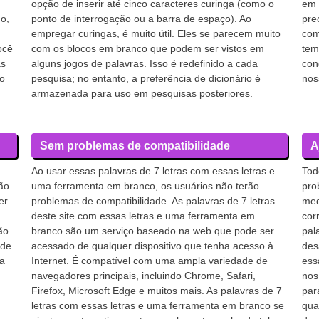
opção de inserir até cinco caracteres curinga (como o
em 
do,
ponto de interrogação ou a barra de espaço). Ao
pre
empregar curingas, é muito útil. Eles se parecem muito
com
ocê
com os blocos em branco que podem ser vistos em
tem
as
alguns jogos de palavras. Isso é redefinido a cada
con
o
pesquisa; no entanto, a preferência de dicionário é
nos
armazenada para uso em pesquisas posteriores.
Sem problemas de compatibilidade
A
Ao usar essas palavras de 7 letras com essas letras e
Tod
ão
uma ferramenta em branco, os usuários não terão
pro
er
problemas de compatibilidade. As palavras de 7 letras
med
deste site com essas letras e uma ferramenta em
cor
ão
branco são um serviço baseado na web que pode ser
pal
 de
acessado de qualquer dispositivo que tenha acesso à
des
ia
Internet. É compatível com uma ampla variedade de
ess
navegadores principais, incluindo Chrome, Safari,
nos
Firefox, Microsoft Edge e muitos mais. As palavras de 7
par
letras com essas letras e uma ferramenta em branco se
qua