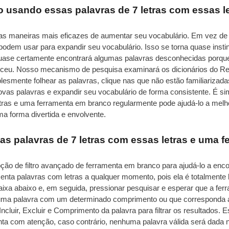
 usando essas palavras de 7 letras com essas l
 das maneiras mais eficazes de aumentar seu vocabulário. Em vez 
podem usar para expandir seu vocabulário. Isso se torna quase insti
uase certamente encontrará algumas palavras desconhecidas porque 
neceu. Nosso mecanismo de pesquisa examinará os dicionários do Re
esmente folhear as palavras, clique nas que não estão familiarizada
as palavras e expandir seu vocabulário de forma consistente. É simp
etras e uma ferramenta em branco regularmente pode ajudá-lo a melho
a forma divertida e envolvente.
 palavras de 7 letras com essas letras e uma 
pção de filtro avançado de ferramenta em branco para ajudá-lo a en
menta palavras com letras a qualquer momento, pois ela é totalmente
a caixa abaixo e, em seguida, pressionar pesquisar e esperar que a f
r uma palavra com um determinado comprimento ou que corresponda 
luir, Excluir e Comprimento da palavra para filtrar os resultados.
menta com atenção, caso contrário, nenhuma palavra válida será dada 