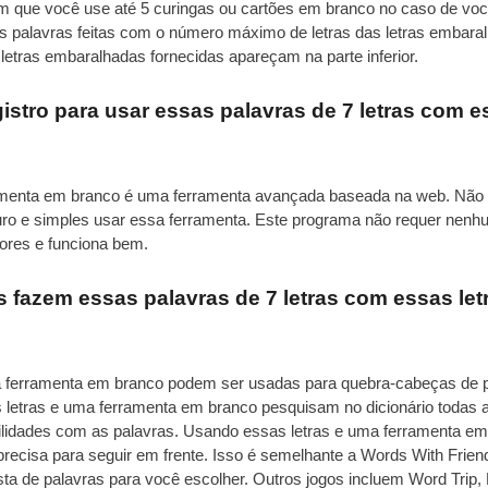
 que você use até 5 curingas ou cartões em branco no caso de você
as palavras feitas com o número máximo de letras das letras embara
letras embaralhadas fornecidas apareçam na parte inferior.
istro para usar essas palavras de 7 letras com 
ramenta em branco é uma ferramenta avançada baseada na web. Não
uro e simples usar essa ferramenta. Este programa não requer nenh
res e funciona bem.
 fazem essas palavras de 7 letras com essas le
ma ferramenta em branco podem ser usadas para quebra-cabeças de p
s letras e uma ferramenta em branco pesquisam no dicionário todas a
bilidades com as palavras. Usando essas letras e uma ferramenta em
cisa para seguir em frente. Isso é semelhante a Words With Friends
sta de palavras para você escolher. Outros jogos incluem Word Trip