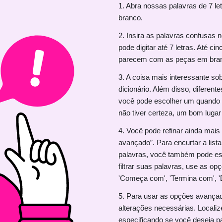
1. Abra nossas palavras de 7 l
branco.
2. Insira as palavras confusas
pode digitar até 7 letras. Até c
parecem com as peças em branc
3. A coisa mais interessante so
dicionário. Além disso, diferent
você pode escolher um quando qu
não tiver certeza, um bom lugar
4. Você pode refinar ainda mais
avançado”. Para encurtar a list
palavras, você também pode espe
filtrar suas palavras, use as o
'Começa com', 'Termina com', 'D
5. Para usar as opções avançada
alterações necessárias. Localiz
especificando se você deseja