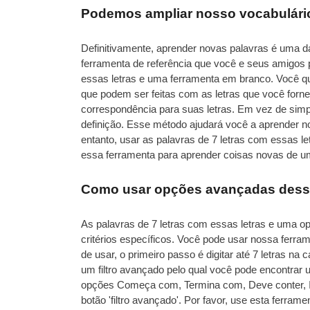
Podemos ampliar nosso vocabulário
Definitivamente, aprender novas palavras é uma
ferramenta de referência que você e seus amigos 
essas letras e uma ferramenta em branco. Você q
que podem ser feitas com as letras que você for
correspondência para suas letras. Em vez de simpl
definição. Esse método ajudará você a aprender nov
entanto, usar as palavras de 7 letras com essas l
essa ferramenta para aprender coisas novas de um
Como usar opções avançadas dessas
As palavras de 7 letras com essas letras e uma o
critérios específicos. Você pode usar nossa ferra
de usar, o primeiro passo é digitar até 7 letras n
um filtro avançado pelo qual você pode encontra
opções Começa com, Termina com, Deve conter, Inc
botão 'filtro avançado'. Por favor, use esta ferra